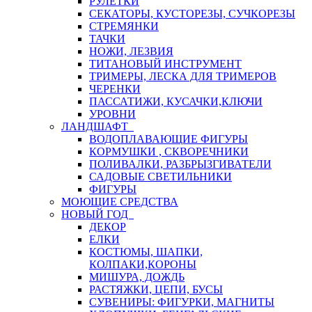
РУЛЕТКИ
СЕКАТОРЫ, КУСТОРЕЗЫ, СУЧКОРЕЗЫ
СТРЕМЯНКИ
ТАЧКИ
НОЖИ, ЛЕЗВИЯ
ТИТАНОВЫЙ ИНСТРУМЕНТ
ТРИМЕРЫ, ЛЕСКА ДЛЯ ТРИМЕРОВ
ЧЕРЕНКИ
ПАССАТИЖИ, КУСАЧКИ,КЛЮЧИ
УРОВНИ
ЛАНДШАФТ
ВОДОПЛАВАЮЩИЕ ФИГУРЫ
КОРМУШКИ , СКВОРЕЧНИКИ
ПОЛИВАЛКИ, РАЗБРЫЗГИВАТЕЛИ
САДОВЫЕ СВЕТИЛЬНИКИ
ФИГУРЫ
МОЮЩИЕ СРЕДСТВА
НОВЫЙ ГОД
ДЕКОР
ЕЛКИ
КОСТЮМЫ, ШАПКИ,
КОЛПАКИ,КОРОНЫ
МИШУРА, ДОЖДЬ
РАСТЯЖКИ, ЦЕПИ, БУСЫ
СУВЕНИРЫ: ФИГУРКИ, МАГНИТЫ