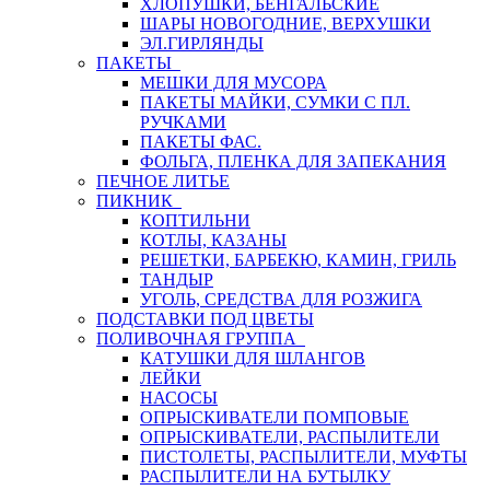
ХЛОПУШКИ, БЕНГАЛЬСКИЕ
ШАРЫ НОВОГОДНИЕ, ВЕРХУШКИ
ЭЛ.ГИРЛЯНДЫ
ПАКЕТЫ
МЕШКИ ДЛЯ МУСОРА
ПАКЕТЫ МАЙКИ, СУМКИ С ПЛ.
РУЧКАМИ
ПАКЕТЫ ФАС.
ФОЛЬГА, ПЛЕНКА ДЛЯ ЗАПЕКАНИЯ
ПЕЧНОЕ ЛИТЬЕ
ПИКНИК
КОПТИЛЬНИ
КОТЛЫ, КАЗАНЫ
РЕШЕТКИ, БАРБЕКЮ, КАМИН, ГРИЛЬ
ТАНДЫР
УГОЛЬ, СРЕДСТВА ДЛЯ РОЗЖИГА
ПОДСТАВКИ ПОД ЦВЕТЫ
ПОЛИВОЧНАЯ ГРУППА
КАТУШКИ ДЛЯ ШЛАНГОВ
ЛЕЙКИ
НАСОСЫ
ОПРЫСКИВАТЕЛИ ПОМПОВЫЕ
ОПРЫСКИВАТЕЛИ, РАСПЫЛИТЕЛИ
ПИСТОЛЕТЫ, РАСПЫЛИТЕЛИ, МУФТЫ
РАСПЫЛИТЕЛИ НА БУТЫЛКУ