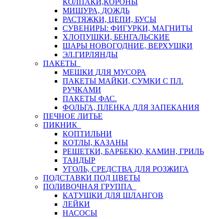
КОЛПАКИ,КОРОНЫ
МИШУРА, ДОЖДЬ
РАСТЯЖКИ, ЦЕПИ, БУСЫ
СУВЕНИРЫ: ФИГУРКИ, МАГНИТЫ
ХЛОПУШКИ, БЕНГАЛЬСКИЕ
ШАРЫ НОВОГОДНИЕ, ВЕРХУШКИ
ЭЛ.ГИРЛЯНДЫ
ПАКЕТЫ
МЕШКИ ДЛЯ МУСОРА
ПАКЕТЫ МАЙКИ, СУМКИ С ПЛ.
РУЧКАМИ
ПАКЕТЫ ФАС.
ФОЛЬГА, ПЛЕНКА ДЛЯ ЗАПЕКАНИЯ
ПЕЧНОЕ ЛИТЬЕ
ПИКНИК
КОПТИЛЬНИ
КОТЛЫ, КАЗАНЫ
РЕШЕТКИ, БАРБЕКЮ, КАМИН, ГРИЛЬ
ТАНДЫР
УГОЛЬ, СРЕДСТВА ДЛЯ РОЗЖИГА
ПОДСТАВКИ ПОД ЦВЕТЫ
ПОЛИВОЧНАЯ ГРУППА
КАТУШКИ ДЛЯ ШЛАНГОВ
ЛЕЙКИ
НАСОСЫ