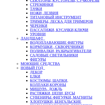
СЕКАТОРЫ, КУСТОРЕЗЫ, СУЧКОРЕЗЫ
СТРЕМЯНКИ
ТАЧКИ
НОЖИ, ЛЕЗВИЯ
ТИТАНОВЫЙ ИНСТРУМЕНТ
ТРИМЕРЫ, ЛЕСКА ДЛЯ ТРИМЕРОВ
ЧЕРЕНКИ
ПАССАТИЖИ, КУСАЧКИ,КЛЮЧИ
УРОВНИ
ЛАНДШАФТ
ВОДОПЛАВАЮЩИЕ ФИГУРЫ
КОРМУШКИ , СКВОРЕЧНИКИ
ПОЛИВАЛКИ, РАЗБРЫЗГИВАТЕЛИ
САДОВЫЕ СВЕТИЛЬНИКИ
ФИГУРЫ
МОЮЩИЕ СРЕДСТВА
НОВЫЙ ГОД
ДЕКОР
ЕЛКИ
КОСТЮМЫ, ШАПКИ,
КОЛПАКИ,КОРОНЫ
МИШУРА, ДОЖДЬ
РАСТЯЖКИ, ЦЕПИ, БУСЫ
СУВЕНИРЫ: ФИГУРКИ, МАГНИТЫ
ХЛОПУШКИ, БЕНГАЛЬСКИЕ