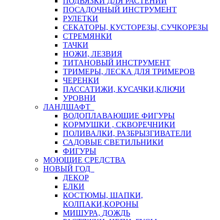
ПОДВЯЗКИ ДЛЯ РАСТЕНИЙ
ПОСАДОЧНЫЙ ИНСТРУМЕНТ
РУЛЕТКИ
СЕКАТОРЫ, КУСТОРЕЗЫ, СУЧКОРЕЗЫ
СТРЕМЯНКИ
ТАЧКИ
НОЖИ, ЛЕЗВИЯ
ТИТАНОВЫЙ ИНСТРУМЕНТ
ТРИМЕРЫ, ЛЕСКА ДЛЯ ТРИМЕРОВ
ЧЕРЕНКИ
ПАССАТИЖИ, КУСАЧКИ,КЛЮЧИ
УРОВНИ
ЛАНДШАФТ
ВОДОПЛАВАЮЩИЕ ФИГУРЫ
КОРМУШКИ , СКВОРЕЧНИКИ
ПОЛИВАЛКИ, РАЗБРЫЗГИВАТЕЛИ
САДОВЫЕ СВЕТИЛЬНИКИ
ФИГУРЫ
МОЮЩИЕ СРЕДСТВА
НОВЫЙ ГОД
ДЕКОР
ЕЛКИ
КОСТЮМЫ, ШАПКИ,
КОЛПАКИ,КОРОНЫ
МИШУРА, ДОЖДЬ