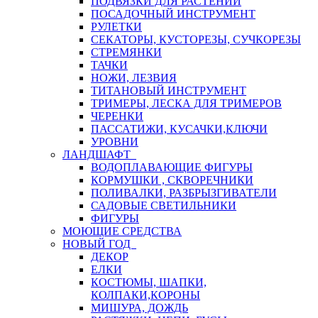
ПОДВЯЗКИ ДЛЯ РАСТЕНИЙ
ПОСАДОЧНЫЙ ИНСТРУМЕНТ
РУЛЕТКИ
СЕКАТОРЫ, КУСТОРЕЗЫ, СУЧКОРЕЗЫ
СТРЕМЯНКИ
ТАЧКИ
НОЖИ, ЛЕЗВИЯ
ТИТАНОВЫЙ ИНСТРУМЕНТ
ТРИМЕРЫ, ЛЕСКА ДЛЯ ТРИМЕРОВ
ЧЕРЕНКИ
ПАССАТИЖИ, КУСАЧКИ,КЛЮЧИ
УРОВНИ
ЛАНДШАФТ
ВОДОПЛАВАЮЩИЕ ФИГУРЫ
КОРМУШКИ , СКВОРЕЧНИКИ
ПОЛИВАЛКИ, РАЗБРЫЗГИВАТЕЛИ
САДОВЫЕ СВЕТИЛЬНИКИ
ФИГУРЫ
МОЮЩИЕ СРЕДСТВА
НОВЫЙ ГОД
ДЕКОР
ЕЛКИ
КОСТЮМЫ, ШАПКИ,
КОЛПАКИ,КОРОНЫ
МИШУРА, ДОЖДЬ