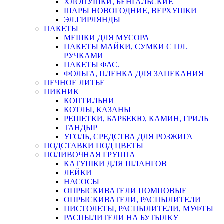
ХЛОПУШКИ, БЕНГАЛЬСКИЕ
ШАРЫ НОВОГОДНИЕ, ВЕРХУШКИ
ЭЛ.ГИРЛЯНДЫ
ПАКЕТЫ
МЕШКИ ДЛЯ МУСОРА
ПАКЕТЫ МАЙКИ, СУМКИ С ПЛ.
РУЧКАМИ
ПАКЕТЫ ФАС.
ФОЛЬГА, ПЛЕНКА ДЛЯ ЗАПЕКАНИЯ
ПЕЧНОЕ ЛИТЬЕ
ПИКНИК
КОПТИЛЬНИ
КОТЛЫ, КАЗАНЫ
РЕШЕТКИ, БАРБЕКЮ, КАМИН, ГРИЛЬ
ТАНДЫР
УГОЛЬ, СРЕДСТВА ДЛЯ РОЗЖИГА
ПОДСТАВКИ ПОД ЦВЕТЫ
ПОЛИВОЧНАЯ ГРУППА
КАТУШКИ ДЛЯ ШЛАНГОВ
ЛЕЙКИ
НАСОСЫ
ОПРЫСКИВАТЕЛИ ПОМПОВЫЕ
ОПРЫСКИВАТЕЛИ, РАСПЫЛИТЕЛИ
ПИСТОЛЕТЫ, РАСПЫЛИТЕЛИ, МУФТЫ
РАСПЫЛИТЕЛИ НА БУТЫЛКУ