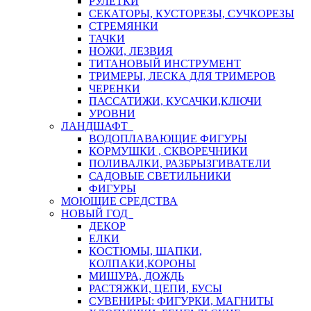
РУЛЕТКИ
СЕКАТОРЫ, КУСТОРЕЗЫ, СУЧКОРЕЗЫ
СТРЕМЯНКИ
ТАЧКИ
НОЖИ, ЛЕЗВИЯ
ТИТАНОВЫЙ ИНСТРУМЕНТ
ТРИМЕРЫ, ЛЕСКА ДЛЯ ТРИМЕРОВ
ЧЕРЕНКИ
ПАССАТИЖИ, КУСАЧКИ,КЛЮЧИ
УРОВНИ
ЛАНДШАФТ
ВОДОПЛАВАЮЩИЕ ФИГУРЫ
КОРМУШКИ , СКВОРЕЧНИКИ
ПОЛИВАЛКИ, РАЗБРЫЗГИВАТЕЛИ
САДОВЫЕ СВЕТИЛЬНИКИ
ФИГУРЫ
МОЮЩИЕ СРЕДСТВА
НОВЫЙ ГОД
ДЕКОР
ЕЛКИ
КОСТЮМЫ, ШАПКИ,
КОЛПАКИ,КОРОНЫ
МИШУРА, ДОЖДЬ
РАСТЯЖКИ, ЦЕПИ, БУСЫ
СУВЕНИРЫ: ФИГУРКИ, МАГНИТЫ