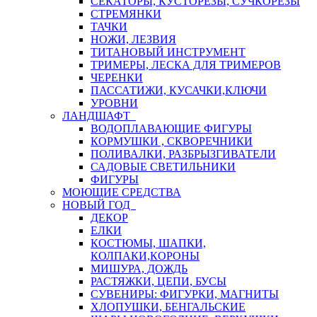
СЕКАТОРЫ, КУСТОРЕЗЫ, СУЧКОРЕЗЫ
СТРЕМЯНКИ
ТАЧКИ
НОЖИ, ЛЕЗВИЯ
ТИТАНОВЫЙ ИНСТРУМЕНТ
ТРИМЕРЫ, ЛЕСКА ДЛЯ ТРИМЕРОВ
ЧЕРЕНКИ
ПАССАТИЖИ, КУСАЧКИ,КЛЮЧИ
УРОВНИ
ЛАНДШАФТ
ВОДОПЛАВАЮЩИЕ ФИГУРЫ
КОРМУШКИ , СКВОРЕЧНИКИ
ПОЛИВАЛКИ, РАЗБРЫЗГИВАТЕЛИ
САДОВЫЕ СВЕТИЛЬНИКИ
ФИГУРЫ
МОЮЩИЕ СРЕДСТВА
НОВЫЙ ГОД
ДЕКОР
ЕЛКИ
КОСТЮМЫ, ШАПКИ,
КОЛПАКИ,КОРОНЫ
МИШУРА, ДОЖДЬ
РАСТЯЖКИ, ЦЕПИ, БУСЫ
СУВЕНИРЫ: ФИГУРКИ, МАГНИТЫ
ХЛОПУШКИ, БЕНГАЛЬСКИЕ